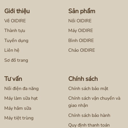
nghệ khử Clo độc quyền
, loại bỏ hoàn toàn
Giới thiệu
Sản phẩm
lượng Clo dư thừa, các tạp chất và cặn bã còn sót
Về OIDIRE
Nồi OIDIRE
lại trong nước.
Thành tựu
Máy OIDIRE
Tuyển dụng
Bình OIDIRE
Liên hệ
Chảo OIDIRE
Sơ đồ trang
Tư vấn
Chính sách
Nồi điện đa năng
Chính sách bảo mật
Máy làm sữa hạt
Chính sách vận chuyển và
giao nhận
Máy hâm sữa
Chính sách bảo hành
Máy tiệt trùng
Quy định thanh toán