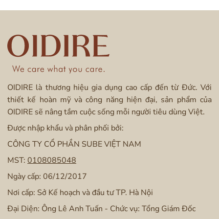
OIDIRE là thương hiệu gia dụng cao cấp đến từ Đức. Với
thiết kế hoàn mỹ và công năng hiện đại, sản phẩm của
Bình thủy điện ODI01A đun nóng trong vòng 3
OIDIRE sẽ nâng tầm cuộc sống mỗi người tiêu dùng Việt.
phút
Được nhập khẩu và phân phối bởi:
CÔNG TY CỔ PHẦN SUBE VIỆT NAM
* Thời gian đun sôi sẽ có sự chênh lệch phụ
MST:
0108085048
thuộc vào lượng nước trong bình.
Ngày cấp: 06/12/2017
Nơi cấp: Sở Kế hoạch và đầu tư TP. Hà Nội
Công nghệ khử Clo độc quyền
Đại Diện: Ông Lê Anh Tuấn - Chức vụ: Tổng Giám Đốc
Bình thủy điện OIDIRE được trang bị thêm
công