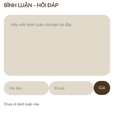
BÌNH LUẬN - HỎI ĐÁP
Đun nóng nhanh chóng trong vòng 3 phút
Công suất hoạt động của bình lên đến 1200W
giúp đun sôi nước nhanh chóng trong vòng 3
phút, các mẹ không còn phải chờ đợi lâu khi pha
sữa.
Gửi
Chưa có bình luận nào