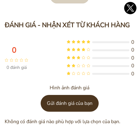
ĐÁNH GIÁ - NHẬN XÉT TỪ KHÁCH HÀNG
0
0
0
0
Cấu tạo bình thủy điện OIDIRE 2.5L ODI01A
0
0
đánh giá
0
4 Tính năng ưu việt nâng tầm trải
Hình ảnh đánh giá
nghiệm
Gửi đánh giá của bạn
Bình thủy điện
OIDIRE
được thiết lập sẵn 4
chức năng ưu việt: đun nóng – khử Clo – pha cà
Không có đánh giá nào phù hợp với lựa chọn của bạn.
phê – giữ ấm, giúp các mẹ pha sữa chuẩn nhiệt
độ nhanh chóng.