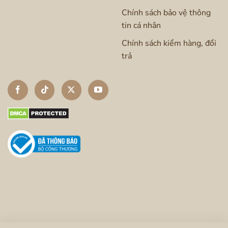
Chính sách bảo vệ thông
tin cá nhân
Chính sách kiểm hàng, đổi
trả
Bình thủy điện ODI01A có công nghệ khử Clo độc
quyền
Pha cà phê chuẩn “barista”
Bình tích hợp chế độ
pha cà phê
chuẩn
“barista”. Với khả năng kiểm soát nhiệt độ chính
xác, bình OIDIRE giúp các mẹ có thể lựa chọn
mức nhiệt phù hợp với từng loại hạt cà phê.