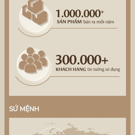
SỨ MỆNH