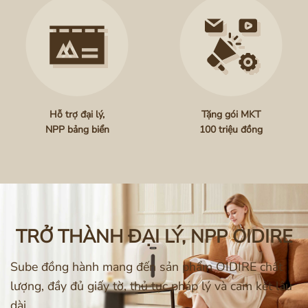
Hỗ trợ đại lý,
Tặng gói MKT
NPP bảng biển
100 triệu đồng
TRỞ THÀNH ĐẠI LÝ, NPP OIDIRE
Sube đồng hành mang đến sản phẩm OIDIRE chất
lượng, đầy đủ giấy tờ, thủ tục pháp lý và cam kết lâu
dài