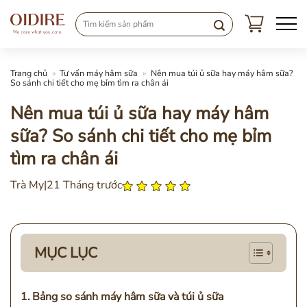
Chuyển
đến
nội
dung
Trang chủ
»
Tư vấn máy hâm sữa
»
Nên mua túi ủ sữa hay máy hâm sữa?
So sánh chi tiết cho mẹ bỉm tìm ra chân ái
Nên mua túi ủ sữa hay máy hâm
sữa? So sánh chi tiết cho mẹ bỉm
tìm ra chân ái
Trà My
|
21 Tháng trước
MỤC LỤC
Bảng so sánh máy hâm sữa và túi ủ sữa