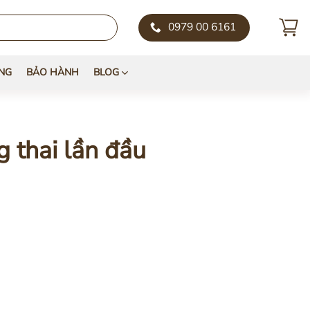
0979 00 6161
NG
BẢO HÀNH
BLOG
g thai lần đầu