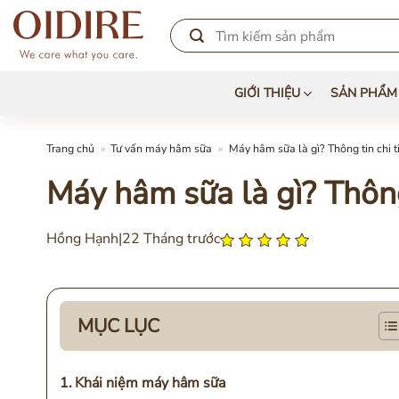
Chuyển
đến
nội
dung
GIỚI THIỆU
SẢN PHẨM
Trang chủ
»
Tư vấn máy hâm sữa
»
Máy hâm sữa là gì? Thông tin chi t
Máy hâm sữa là gì? Thông
Hồng Hạnh
|
22 Tháng trước
MỤC LỤC
Khái niệm máy hâm sữa